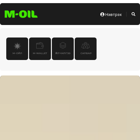
Нэвтрэх
М-ОЙЛ
M-WALLET
ҮЙЛЧИЛГЭЭ
САЛБАР